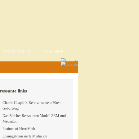
MASTER THESIS
Über mich
ressante links
Charlie Chaplin's Rede zu seinem 70ten
Geburtstag
Das Zürcher Ressourcen Modell ZRM und
Mediation
Institute of HeartMath
Lösungsfokussierte Mediation