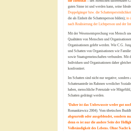
die Identität
– des Menschen differenziert Gl
guten Sinne ist und werden kann, seine Ideale,
Doppelgänger bzw. die Schattenpersönlichkei
die als Einheit die Schattenperson bilden);
in 
nach Realisierung der Lichtperson und der I
Mit der Wesensentsprechung von Mensch und O
Qualitäten von Menschen und Organisationen
Organisationen gelebt werden. Wie C.G. Jung
und Schatten von Organisationen wie Familie
sowie Staatsgemeinschaften verbunden. Mit de
Individuen und Organisationen daher gleiche
konfrontiert.
Im Schatten sind nicht nur negative, sondern 
Schattenanteile im Rahmen westlicher Sozialisa
haben, menschliche Potenziale wie Mitgefühl
Schatten gedrängt werden.
‘Daher ist das Unbewusste weder gut noch 
Romankiewicz 2004). Vom tibetischen Buddhi
abgeurteilt oder ausgeblendet, sondern m
denn es ist nur die andere Seite der Hellig
Vollständigkeit des Lebens. Ohne Nacht k