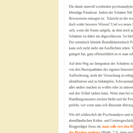
Die damit sinnvoll werdenden psychoanalytis
lebendige Paradoxie. Indem der Schatten Teil 
Bewusstsein entzogen ist. ‘Einsicht ist der e
doch wider besseres Wissen? Und wo neues Li
sich, wenn die Sonne aufgeht, an dem noch ju
Schattens ist daher nie abgeschlossen. So blei
Der eremitisch lebende Benediktinermönch P
kann sich nicht mehr mit Ausflüchten retten. 
geärgert hat, ganz offensichtlich ist es man s
Auf dem Weg zur Integration des Schattens ist 
von drei Basisqualitäten des eigenen Innersten
Aufforderung, nicht der Versuchung zu erlieg
identifizieren und zu bekämpfen, Schwarzmale
alles anders machen zu wollen oder zu müssen
und den Schlaf rauben kann. Wenn man bei s
Handlungsmustern stecken bleibt und die Pro
perfekt, wie wenn man sich illusionär überzoge
Wie tief schliesslich die Psychoanalyse und mi
abendländischen Kultur- und Geistesgeschich
Bergprediger Jesus rät,
man solle erst den 
des Bruders entfernt
(Matth. 7,5), dann set