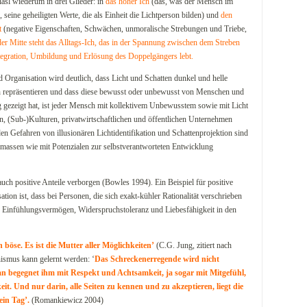
asl wiederum in drei Glieder: in
das höher Ich
(das, was der Mensch im
 seine geheiligten Werte, die als Einheit die Lichtperson bilden) und
den
t
(negative Eigenschaften, Schwächen, unmoralische Strebungen und Triebe,
der Mitte steht das Alltags-
Ich
, das in der Spannung zwischen dem Streben
ntegration, Umbildung und Erlösung des Doppelgängers lebt.
rganisation wird deutlich, dass Licht und Schatten dunkel und helle
 repräsentieren und dass diese bewusst oder unbewusst von Menschen und
 gezeigt hat, ist jeder Mensch mit kollektivem Unbewusstem sowie mit Licht
n, (Sub-)Kulturen, privatwirtschaftlichen und öffentlichen Unternehmen
n Gefahren von illusionären Lichtidentifikation und Schattenprojektion sind
rmassen wie mit Potenzialen zur selbstverantworteten Entwicklung
auch positive Anteile verborgen (Bowles 1994). Ein Beispiel für positive
tion ist, dass bei Personen, die sich exakt-kühler Rationalität verschrieben
, Einfühlungsvermögen, Widerspruchstoleranz und Liebesfähigkeit in den
böse. Es ist die Mutter aller Möglichkeiten’
(C.G. Jung, zitiert nach
smus kann gelernt werden: ‘
Das Schreckenerregende wird nicht
an begegnet ihm mit Respekt und Achtsamkeit, ja sogar mit Mitgefühl,
keit. Und nur darin, alle Seiten zu kennen und zu akzeptieren, liegt die
ein Tag’.
(Romankiewicz 2004)