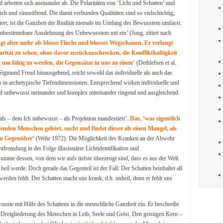
rbeiten sich aneinander ab. Die Polaritäten von ‘Licht und Schatten’ und
 und sinnstiftend. Die damit verbunden Qualitäten sind so vielschichtig,
ert, ist die Ganzheit der Realität niemals im Umfang des Bewusstem umfasst.
 unbestimmbare Ausdehnung des Unbewusstem mit ein’ (Jung, zitiert nach
gt aber mehr als blosse Flucht und blosses Wegschauen. Er verlangt
arität zu sehen, ohne davor zurückzuschrecken, die Konflikthaftigkeit
 um fähig zu werden, die Gegensätze in uns zu einen’
(Dethlefsen et al.
igmund Freud hinausgehend, reicht sowohl das individuelle als auch das
s in archetypische Tiefendimensionen. Entsprechend wirken individuelle und
nd unbewusst ineinander und komplex miteinander ringend und ausgleichend
mals – dem Ich unbewusst – als Projektion manifestiert’.
Das, ‘was eigentlich
enden Menschen gehört, sucht und findet dieser als einen Mangel, als
en Gegenüber’
(Wehr 1972). Die Möglichkeit des Kranken an der Abwehr
tfremdung in der Folge illusionärer Lichtidentifikation und
 Summe dessen, von dem wir aufs tiefste überzeugt sind, dass es aus der Welt
eil werde. Doch gerade das Gegenteil ist der Fall: Der Schatten beinhaltet all
erden fehlt. Der Schatten macht uns krank, d.h. unheil, denn er fehlt uns
sste mit Hilfe des Schattens in die menschliche Ganzheit ein. Er beschreibt
Dreigliederung des Menschen in Leib, Seele und Geist. Den geistigen Kern –