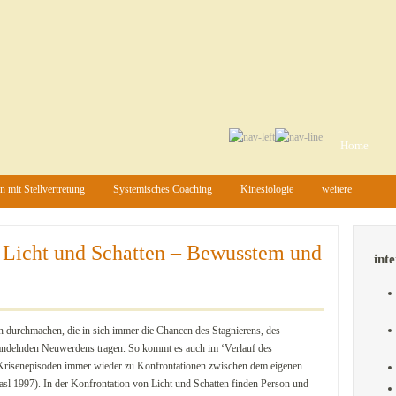
Home
n mit Stellvertretung
Systemisches Coaching
Kinesiologie
weitere
n Licht und Schatten – Bewusstem und
inte
n durchmachen, die in sich immer die Chancen des Stagnierens, des
wandelnden Neuwerdens tragen. So kommt es auch im ‘Verlauf des
Krisenepisoden immer wieder zu Konfrontationen zwischen dem eigenen
asl 1997). In der Konfrontation von Licht und Schatten finden Person und