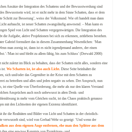
chen Ansätze der Integration des Schattens und der Bewusstwerdung sind
des Bewusstsein wird, ist er nicht mehr in dem Sinne Schatten, dass er dem
rste Schritt zur Besserung’, weiss der Volksmund. Wie oft handelt man dann
cht auftaucht, ist neuer Schatten zwangsläufig anwesend. – Man kann es
ngen Spiel von Licht und Schatten vergegenwärtigen. Die Integration des
bt die Aufgabe, aktive Projektionen bei sich zu erkennen, zeitlebens bestehen.
ater Gabriel formuliert das in diesem Zusammenhang Wesentlichen: ‘Man
Wenn man zornig ist, dann ist es nicht irgendjemand anderes, der einen
elbst.’-'Man ist und bleibt zu allem fähig, bis zum Schluss’ (Derwahl 2000)
nicht zuletzt im Blick zu behalten, dass der Schatten nicht alles, sondern eine
 ist.
Wo Schatten ist, ist also auch Licht.
Diese Seite beinhaltet die
en, sich und/oder das Gegenüber in der Krise mit dem Schatten zu
rei zu betreiben und alles und jeden negativ zu sehen. Der Anspruch, nun
, ist eine Quelle von Überforderung, die mehr als nur den klaren Verstand
olchen Ansprüchen auch noch unbewusst in alten Denk- und
blemlösung in mehr vom Gleichen sucht, ist das Chaos praktisch genauso
n mit den Lichtseiten der eigenen Existenz identifiziert.
t ihr die Realitäten und Bilder von Licht und Schatten in der christlich-
te verwurzelt sind, wird von Gerhad Wehr so gezeigt: ‘Und wenn der
Balken aus dem eigenen Auge entfernen, ehe man den Splitter aus dem
zt dies eine gewisse Kenntnis von Projektions- und