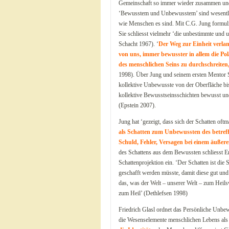
Gemeinschaft so immer wieder zusammen und a
‘Bewusstem und Unbewusstem’ sind wesentlich
wie Menschen es sind. Mit C.G. Jung formuli
Sie schliesst vielmehr ‘die unbestimmte und
Schacht 1967). ‘
Der Weg zur Einheit verlan
von uns, immer bewusster in allem die Pol
des menschlichen Seins zu durchschreiten,
1998). Über Jung und seinem ersten Mentor S
kollektive Unbewusste von der Oberfläche bi
kollektive Bewusstseinsschichten bewusst u
(Epstein 2007).
Jung hat ‘gezeigt, dass sich der Schatten oft
als Schatten zum Unbewussten des betreff
Schuld, Fehler, Versagen bei einem äußer
des Schattens aus dem Bewussten schliesst En
Schattenprojektion ein. ‘Der Schatten ist die
geschafft werden müsste, damit diese gut und h
das, was der Welt – unserer Welt – zum Heilsw
zum Heil’ (Dethlefsen 1998)
Friedrich Glasl ordnet das Persönliche Unbewu
die Wesenselemente menschlichen Lebens als 